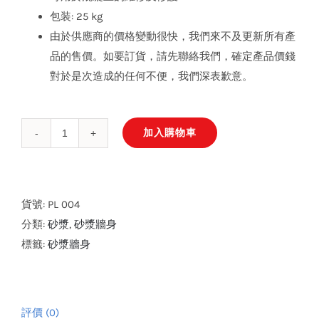
包装: 25 kg
由於供應商的價格變動很快，我們來不及更新所有產
品的售價。如要訂貨，請先聯絡我們，確定產品價錢
對於是次造成的任何不便，我們深表歉意。
加入購物車
Weberep
修
補
砂
貨號:
PL 004
漿
分類:
砂漿
,
砂漿牆身
40
標籤:
砂漿牆身
數
量
評價 (0)