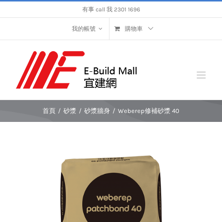
Skip
有事 call 我 2301 1696
to
content
我的帳號
購物車
首頁
/
砂漿
/
砂漿牆身
/
Weberep修補砂漿 40