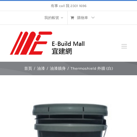
Skip
有事 call 我 2301 1696
to
content
我的帳號
購物車
首頁
/
油漆
/
油漆牆身
/
Thermoshield 外牆 (白)