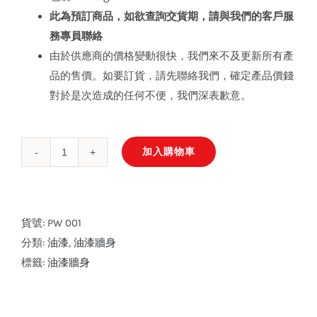
此為預訂商品，如欲查詢交貨期，請與我們的客戶服
務專員聯絡
由於供應商的價格變動很快，我們來不及更新所有產
品的售價。如要訂貨，請先聯絡我們，確定產品價錢
對於是次造成的任何不便，我們深表歉意。
加入購物車
Thermoshield
外
牆
(白)
貨號:
PW 001
數
分類:
油漆
,
油漆牆身
量
標籤:
油漆牆身